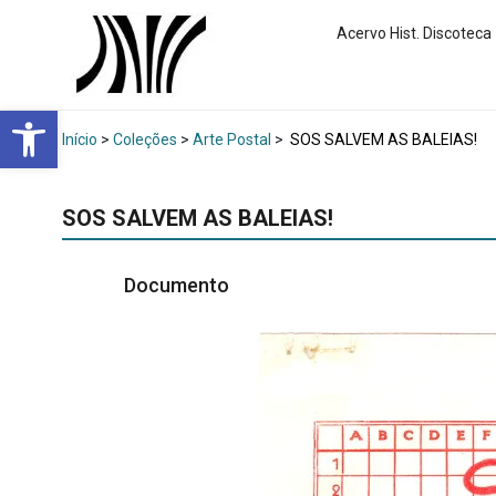
Acervo Hist. Discoteca
Abrir a barra de ferramentas
Início
>
Coleções
>
Arte Postal
>
SOS SALVEM AS BALEIAS!
SOS SALVEM AS BALEIAS!
Documento