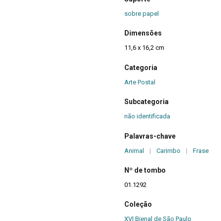
sobre papel
Dimensões
11,6 x 16,2 cm
Categoria
Arte Postal
Subcategoria
não identificada
Palavras-chave
Animal
|
Carimbo
|
Frase
Nº de tombo
01.1292
Coleção
XVI Bienal de São Paulo