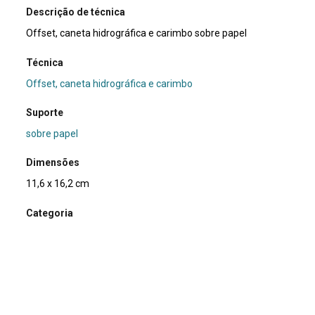
Descrição de técnica
Offset, caneta hidrográfica e carimbo sobre papel
Técnica
Offset, caneta hidrográfica e carimbo
Suporte
sobre papel
Dimensões
11,6 x 16,2 cm
Categoria
Arte Postal
Subcategoria
não identificada
Palavras-chave