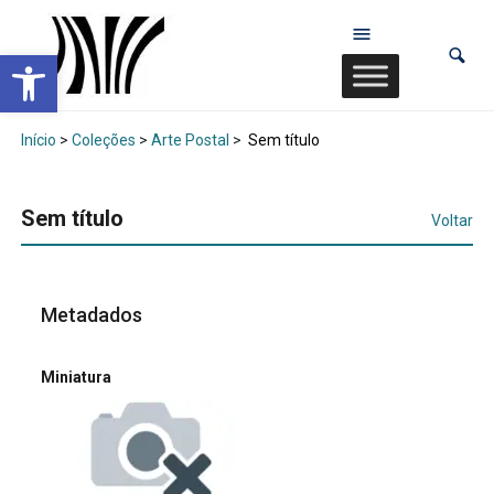
Abrir a barra de ferramentas
Início
>
Coleções
>
Arte Postal
>
Sem título
Sem título
Voltar
Metadados
Miniatura