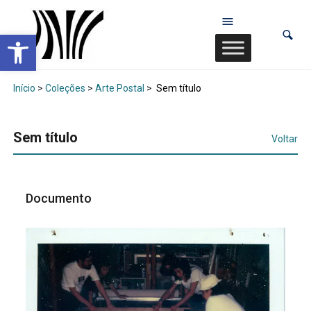
Abrir a barra de ferramentas
Início
>
Coleções
>
Arte Postal
>
Sem título
Sem título
Voltar
Documento