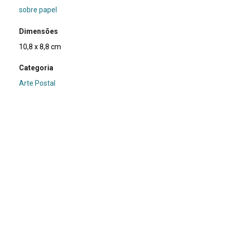
sobre papel
Dimensões
10,8 x 8,8 cm
Categoria
Arte Postal
Subcategoria
fotografia
Palavras-chave
Ateliê
|
Polaroid
Nº de tombo
01.0261
Coleção
XVI Bienal de São Paulo