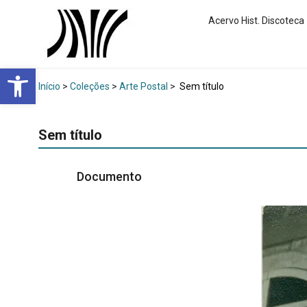
Acervo Hist. Discoteca
Abrir a barra de ferramentas
Início
>
Coleções
>
Arte Postal
>
Sem título
Sem título
Documento