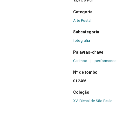
13,9 x 8,9 cm
Categoria
Arte Postal
Subcategoria
fotografia
Palavras-chave
Carimbo
|
performance
Nº de tombo
01.2486
Coleção
XVI Bienal de São Paulo
Procedência
Fundação Bienal de São Paulo