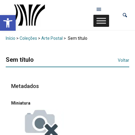
Abrir a barra de ferramentas
Início
>
Coleções
>
Arte Postal
>
Sem título
Sem título
Voltar
Metadados
Miniatura