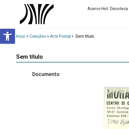
Acervo Hist. Discoteca
Abrir a barra de ferramentas
Início
>
Coleções
>
Arte Postal
>
Sem título
Sem título
Documento