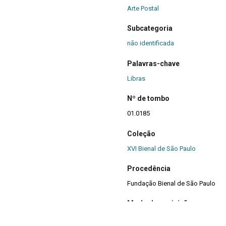
Arte Postal
Subcategoria
não identificada
Palavras-chave
Libras
Nº de tombo
01.0185
Coleção
XVI Bienal de São Paulo
Procedência
Fundação Bienal de São Paulo
Modo de aquisição
Doação