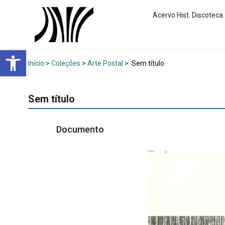
Acervo Hist. Discoteca
Abrir a barra de ferramentas
Início
>
Coleções
>
Arte Postal
>
Sem título
Sem título
Documento