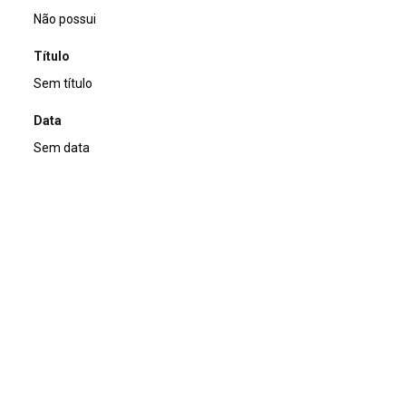
Não possui
Título
Sem título
Data
Sem data
Descrição de técnica
Carimbo, recorte e colagem sobre papel
Técnica
Carimbo, recorte e colagem
Suporte
sobre papel
Dimensões