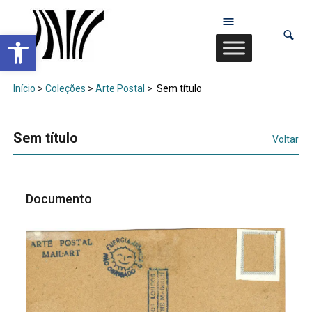
Abrir a barra de ferramentas
Início
>
Coleções
>
Arte Postal
>
Sem título
Sem título
Voltar
Documento