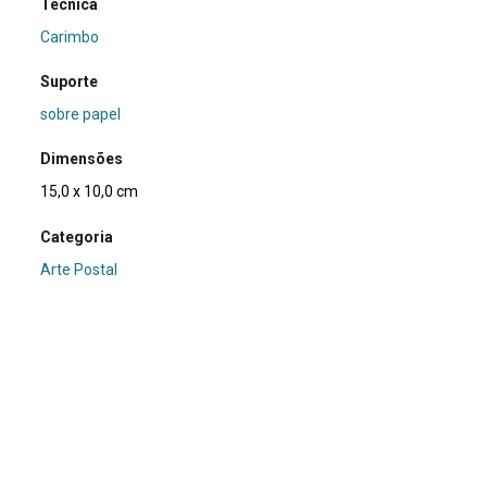
Técnica
Carimbo
Suporte
sobre papel
Dimensões
15,0 x 10,0 cm
Categoria
Arte Postal
Subcategoria
cartão postal
Palavras-chave
Carimbo
|
Míssil
|
Pássaro
Nº de tombo