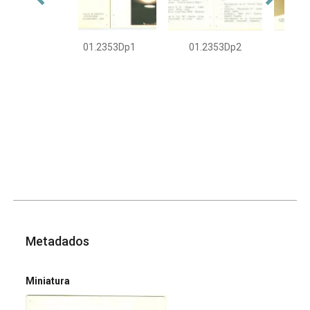
01.2353Dp1
01.2353Dp2
01
Metadados
Miniatura