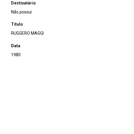
Destinatário
Não possui
Título
RUGGERO MAGGI
Data
1980
Descrição de técnica
Offset e grampo sobre papel
Técnica
Offset e grampo
Suporte
sobre papel
Dimensões