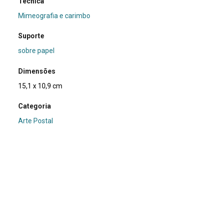
Técnica
Mimeografia e carimbo
Suporte
sobre papel
Dimensões
15,1 x 10,9 cm
Categoria
Arte Postal
Subcategoria
não identificada
Palavras-chave
Cartão Postal
|
Frase
Nº de tombo