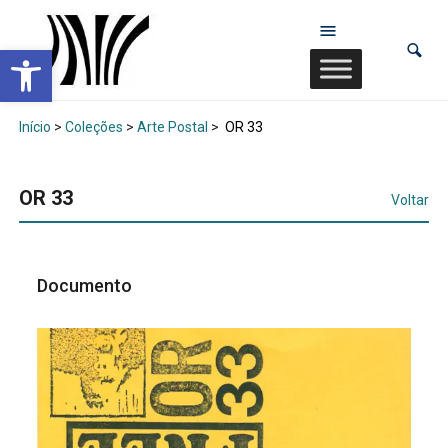
Abrir a barra de ferramentas
Início
>
Coleções
>
Arte Postal
>
OR 33
OR 33
Voltar
Documento