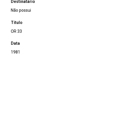
Destinatário
Não possui
Título
OR 33
Data
1981
Descrição de técnica
Offset sobre papel
Técnica
Offset
Suporte
sobre papel
Dimensões