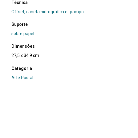
Técnica
Offset, caneta hidrográfica e grampo
Suporte
sobre papel
Dimensões
27,5 x 34,9 cm
Categoria
Arte Postal
Subcategoria
publicação
Palavras-chave
Fotografia
|
Jornal
|
Polaroid
Nº de tombo