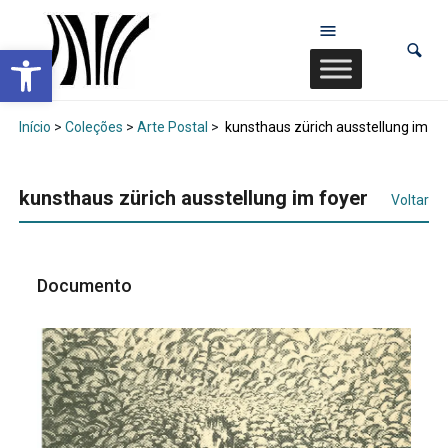
Abrir a barra de ferramentas
Início
>
Coleções
>
Arte Postal
>
kunsthaus zürich ausstellung im fo
kunsthaus zürich ausstellung im foyer
Voltar
Documento