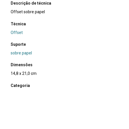
Descrição de técnica
Offset sobre papel
Técnica
Offset
Suporte
sobre papel
Dimensões
14,8 x 21,0 cm
Categoria
Arte Postal
Subcategoria
flyer
Palavras-chave