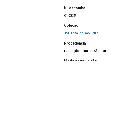
Nº de tombo
01.0335
Coleção
XVI Bienal de São Paulo
Procedência
Fundação Bienal de São Paulo
Modo de aquisição
Doação
Ano de aquisição
1984
Mídia
Sim