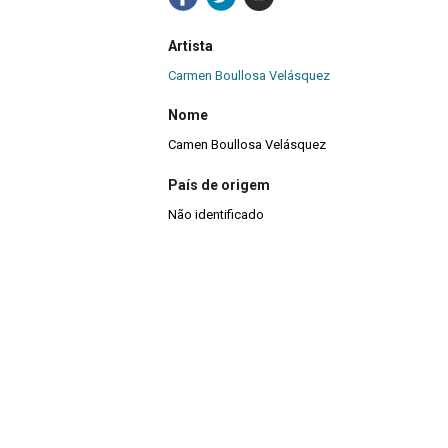
Artista
Carmen Boullosa Velásquez
Nome
Camen Boullosa Velásquez
País de origem
Não identificado
Destinatário
Não possui
Título
""Historia de cierto tipo de cuerpos.""
Data
1981