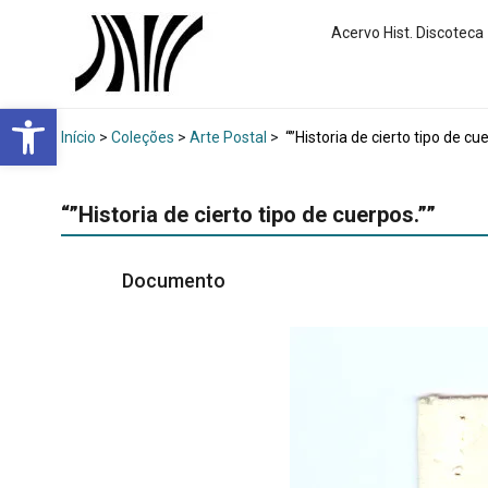
Acervo Hist. Discoteca
Abrir a barra de ferramentas
Início
>
Coleções
>
Arte Postal
>
“”Historia de cierto tipo de cue
“”Historia de cierto tipo de cuerpos.””
Documento