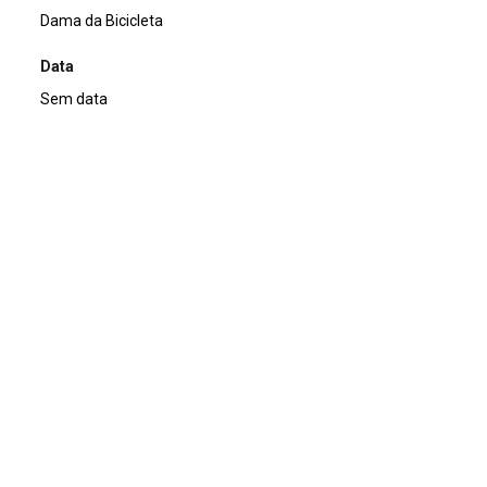
Dama da Bicicleta
Data
Sem data
Descrição de técnica
Offset sobre papel
Técnica
Offset
Suporte
sobre papel
Dimensões
15,0 x 10,5 cm
Categoria
Arte Postal