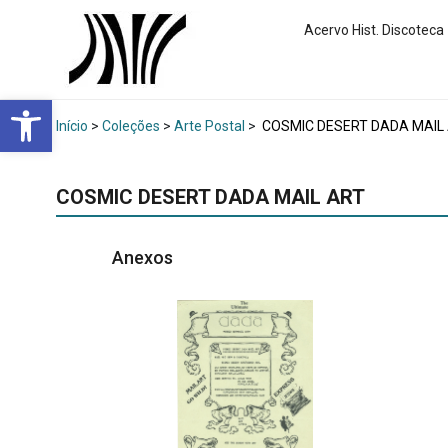
Acervo Hist. Discoteca
Abrir a barra de ferramentas
Início
>
Coleções
>
Arte Postal
>
COSMIC DESERT DADA MAIL
COSMIC DESERT DADA MAIL ART
Anexos