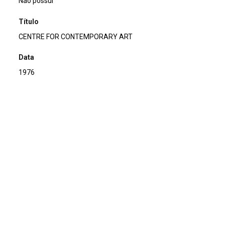
Não possui
Título
CENTRE FOR CONTEMPORARY ART
Data
1976
Descrição de técnica
Offset sobre papel
Técnica
Offset
Suporte
sobre papel
Dimensões
13,7 x 22,4 cm