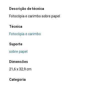
Descrição de técnica
Fotocópia e carimbo sobre papel
Técnica
Fotocópia e carimbo
Suporte
sobre papel
Dimensões
21,6 x 32,9 cm
Categoria
Arte Postal
Subcategoria
xerografia