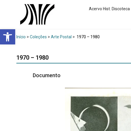
Acervo Hist. Discoteca
Abrir a barra de ferramentas
Início
>
Coleções
>
Arte Postal
>
1970 – 1980
1970 – 1980
Documento