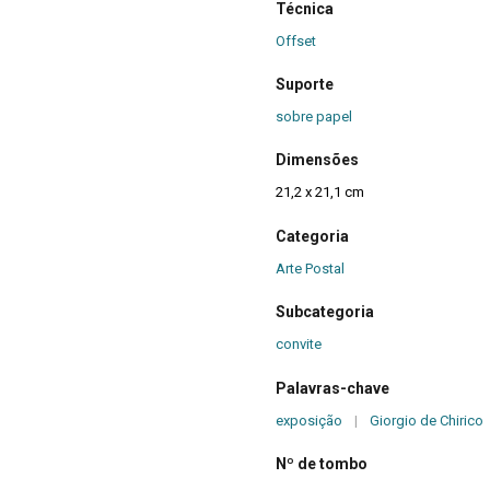
Técnica
Offset
Suporte
sobre papel
Dimensões
21,2 x 21,1 cm
Categoria
Arte Postal
Subcategoria
convite
Palavras-chave
exposição
|
Giorgio de Chirico
Nº de tombo