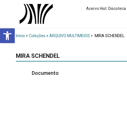
Acervo Hist. Discoteca
Abrir a barra de ferramentas
Início
>
Coleções
>
ARQUIVO MULTIMEIOS
>
MIRA SCHENDEL
MIRA SCHENDEL
Documento