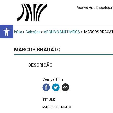
Acervo Hist. Discoteca
Abrir a barra de ferramentas
Início
>
Coleções
>
ARQUIVO MULTIMEIOS
>
MARCOS BRAGA
MARCOS BRAGATO
DESCRIÇÃO
Compartilhe
TÍTULO
MARCOS BRAGATO