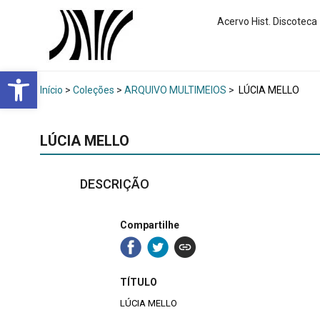
Acervo Hist. Discoteca
Abrir a barra de ferramentas
Início
>
Coleções
>
ARQUIVO MULTIMEIOS
>
LÚCIA MELLO
LÚCIA MELLO
DESCRIÇÃO
Compartilhe
TÍTULO
LÚCIA MELLO