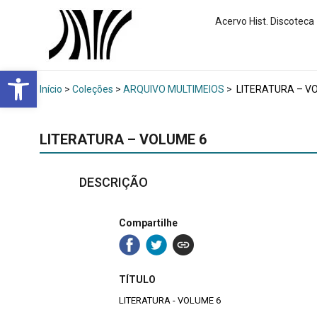
Acervo Hist. Discoteca
Abrir a barra de ferramentas
Início
>
Coleções
>
ARQUIVO MULTIMEIOS
>
LITERATURA – V
LITERATURA – VOLUME 6
DESCRIÇÃO
Compartilhe
TÍTULO
LITERATURA - VOLUME 6