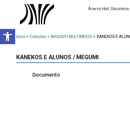
Acervo Hist. Discoteca
Abrir a barra de ferramentas
Início
>
Coleções
>
ARQUIVO MULTIMEIOS
>
KANEKOS E ALUN
KANEKOS E ALUNOS / MEGUMI
Documento