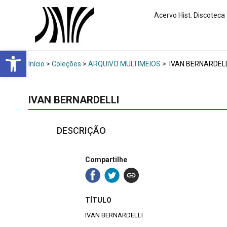
Acervo Hist. Discoteca
Abrir a barra de ferramentas
Início
>
Coleções
>
ARQUIVO MULTIMEIOS
>
IVAN BERNARDELL
IVAN BERNARDELLI
DESCRIÇÃO
Compartilhe
TÍTULO
IVAN BERNARDELLI