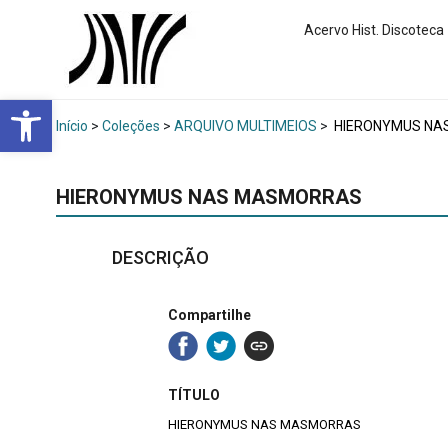
Acervo Hist. Discoteca
Abrir a barra de ferramentas
Início
>
Coleções
>
ARQUIVO MULTIMEIOS
>
HIERONYMUS NA
HIERONYMUS NAS MASMORRAS
DESCRIÇÃO
Compartilhe
TÍTULO
HIERONYMUS NAS MASMORRAS