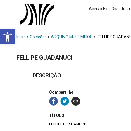
Acervo Hist. Discoteca
Abrir a barra de ferramentas
Início
>
Coleções
>
ARQUIVO MULTIMEIOS
>
FELLIPE GUADANU
FELLIPE GUADANUCI
DESCRIÇÃO
Compartilhe
TÍTULO
FELLIPE GUADANUCI