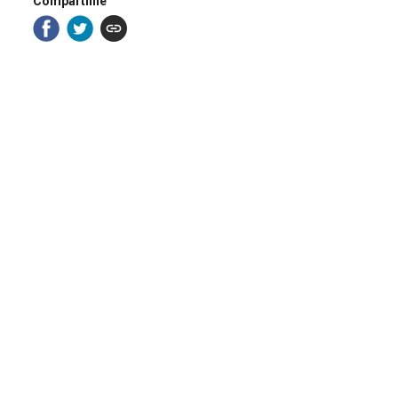
Compartilhe
TÍTULO
DANÇARINOS COREÓGRAFOS - COREÓGRAFOS
DANÇARINOS
ANO DO EVENTO
1992
DESCRITIVO / ASSUNTOS
BAILARINA(O)
|
ESPETÁCULO DE DANÇA
|
MOSTRA
NÚMERO DO PACOTE
1286
EQUIPE TÉCNICA
AC - ARTES CÊNICAS