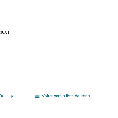
ISUAIS
3 GERAÇÕES DE ARTISTAS NIPO-BRASILEIROS
Voltar para a lista de itens