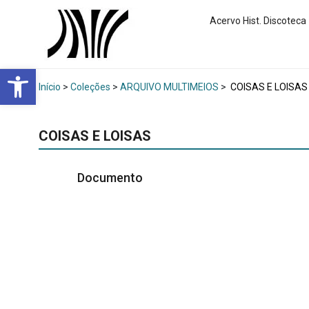
Acervo Hist. Discoteca
Abrir a barra de ferramentas
Início
>
Coleções
>
ARQUIVO MULTIMEIOS
>
COISAS E LOISAS
COISAS E LOISAS
Documento