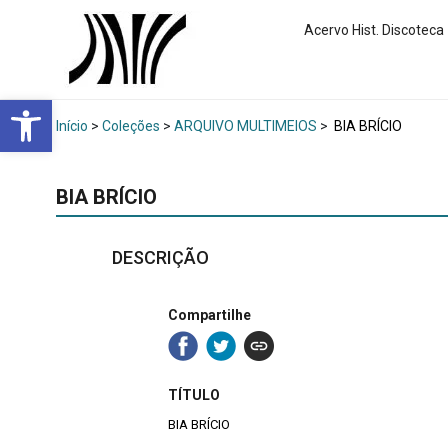
Acervo Hist. Discoteca
Abrir a barra de ferramentas
Início
>
Coleções
>
ARQUIVO MULTIMEIOS
>
BIA BRÍCIO
BIA BRÍCIO
DESCRIÇÃO
Compartilhe
TÍTULO
BIA BRÍCIO