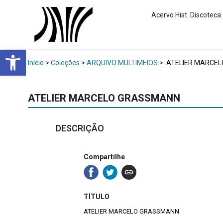
Acervo Hist. Discoteca
Abrir a barra de ferramentas
Início
>
Coleções
>
ARQUIVO MULTIMEIOS
>
ATELIER MARCE
ATELIER MARCELO GRASSMANN
DESCRIÇÃO
Compartilhe
TÍTULO
ATELIER MARCELO GRASSMANN