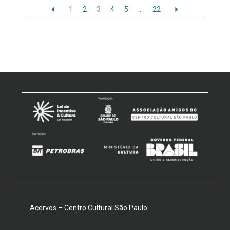
1
2
3
4
5
…
22
Acervos – Centro Cultural São Paulo