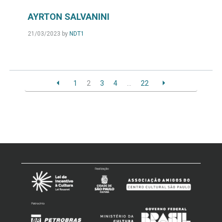
AYRTON SALVANINI
21/03/2023
by
NDT1
1
2
3
4
…
22