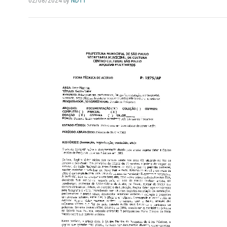
02/08/2024
by
NDT1