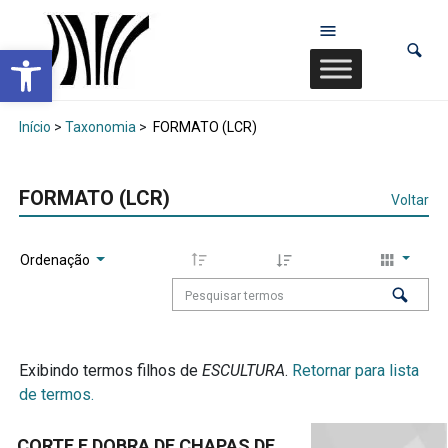
Abrir a barra de ferramentas
Início
>
Taxonomia
>
FORMATO (LCR)
FORMATO (LCR)
Voltar
Ordenação
Exibindo termos filhos de
ESCULTURA
.
Retornar para lista
de termos.
CORTE E DOBRA DE CHAPAS DE