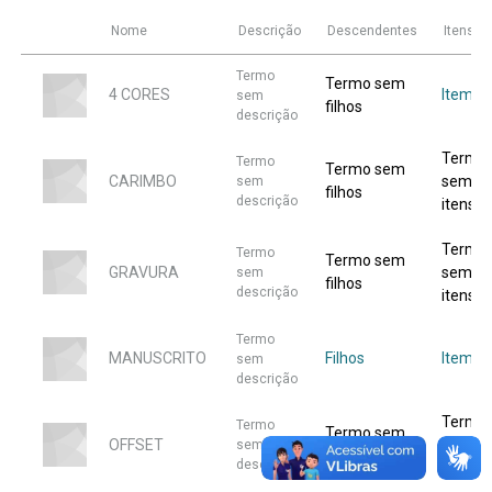
Nome
Descrição
Descendentes
Itens
Termo
Termo sem
4 CORES
Item
sem
filhos
descrição
Termo
Termo
Termo sem
CARIMBO
sem
sem
filhos
descrição
itens
Termo
Termo
Termo sem
GRAVURA
sem
sem
filhos
descrição
itens
Termo
MANUSCRITO
Filhos
Item
sem
descrição
Termo
Termo
Termo sem
OFFSET
sem
sem
filhos
descrição
itens