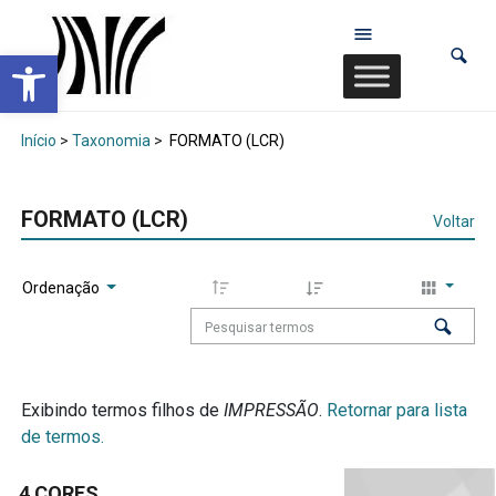
Abrir a barra de ferramentas
Início
>
Taxonomia
>
FORMATO (LCR)
FORMATO (LCR)
Voltar
Ordenação
Exibindo termos filhos de
IMPRESSÃO
.
Retornar para lista
de termos.
4 CORES