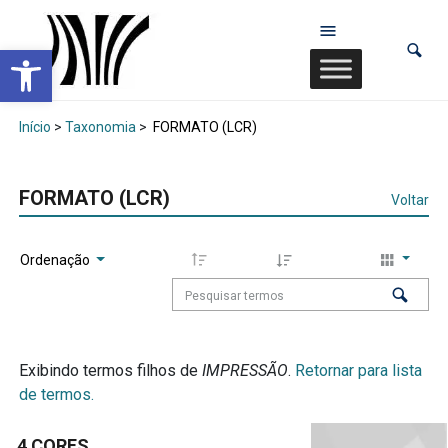
Abrir a barra de ferramentas
Início
>
Taxonomia
>
FORMATO (LCR)
FORMATO (LCR)
Voltar
Ordenação
Exibindo termos filhos de
IMPRESSÃO
.
Retornar para lista
de termos.
4 CORES