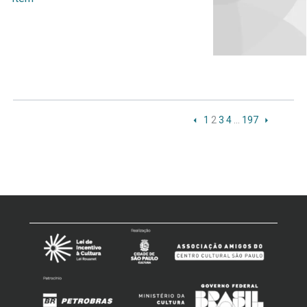
1
2
3
4
…
197