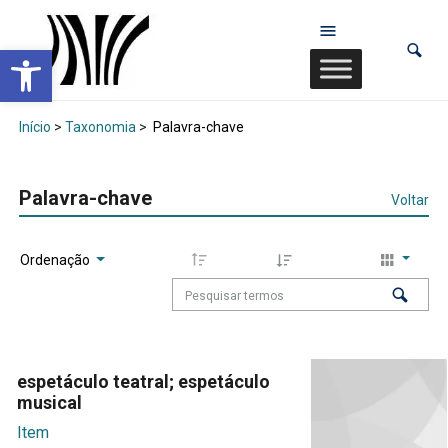
Abrir a barra de ferramentas
Início
>
Taxonomia
>
Palavra-chave
Palavra-chave
Voltar
Ordenação
espetáculo teatral; espetáculo
musical
Item