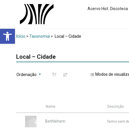
Acervo Hist. Discoteca
Abrir a barra de ferramentas
Início
>
Taxonomia
>
Local – Cidade
Local – Cidade
Modos de visualiz
Ordenação
Nome
Descrição
Bethlehem
Termo sem d