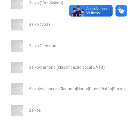
Baixo (Voz Solista)
Baixo (Voz)
Baixo Contínuo
Baixo-barítono (classificação vocal SATB)
Baixo|Violoncelo|Clarineta|Flauta|Piano|Pistão|Saxofo
Baixos