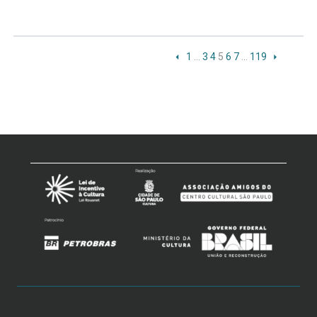
1
…
3
4
5
6
7
…
119