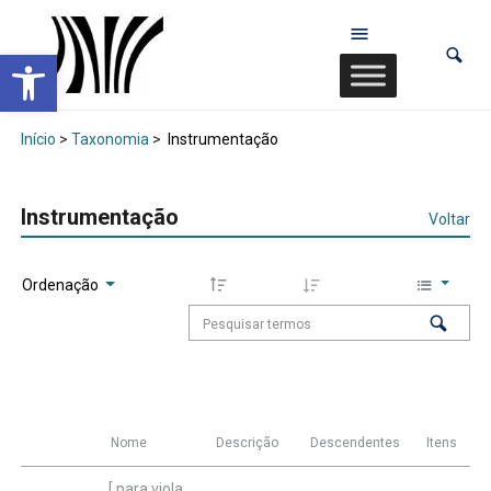
Abrir a barra de ferramentas
Início
>
Taxonomia
>
Instrumentação
Instrumentação
Voltar
Ordenação
Nome
Descrição
Descendentes
Itens
[ para viola