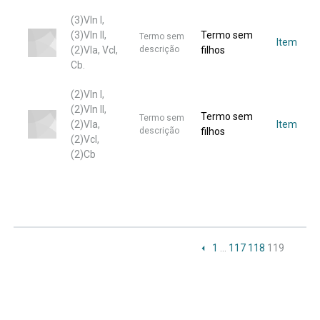
(3)Vln I,
(3)Vln II,
Termo sem
Termo sem
Item
(2)Vla, Vcl,
descrição
filhos
Cb.
(2)Vln I,
(2)Vln II,
Termo sem
Termo sem
(2)Vla,
Item
descrição
filhos
(2)Vcl,
(2)Cb
1
…
117
118
119