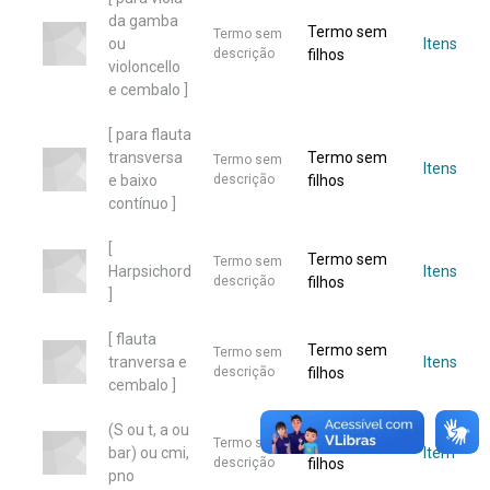
da gamba
Termo sem
Termo sem
ou
Itens
descrição
filhos
violoncello
e cembalo ]
[ para flauta
transversa
Termo sem
Termo sem
Itens
e baixo
descrição
filhos
contínuo ]
[
Termo sem
Termo sem
Harpsichord
Itens
descrição
filhos
]
[ flauta
Termo sem
Termo sem
tranversa e
Itens
descrição
filhos
cembalo ]
(S ou t, a ou
Termo sem
Termo sem
bar) ou cmi,
Item
descrição
filhos
pno