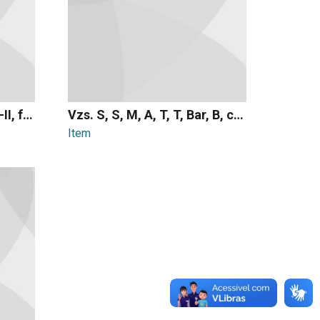
Vzs. orq. fl I-II, ob I-II, fl I-II, fg I-II, tpa I-II, tpt I-II, tbn I-II, tmp, voz, vln I-II, vla, vlc, cb
Vzs. S, S, M, A, T, T, Bar, B, coro SATB, pno
Item