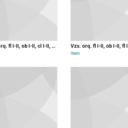
Vzs. orq. fl I-II, ob I-II, cl I-II, fg I-II, tpa I-II, hpa, vln I-II, vla, vlc, cb
Item