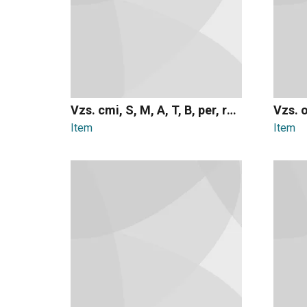
Vzs. cmi, S, M, A, T, B, per, rec, mat
Item
Item