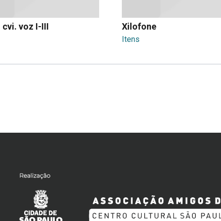
 cvi. voz I-III
Xilofone
Itens