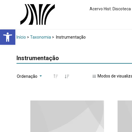
Acervo Hist. Discoteca
Abrir a barra de ferramentas
Início
>
Taxonomia
>
Instrumentação
Instrumentação
Modos de visualiz
Ordenação