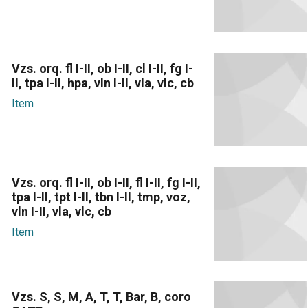
Vzs. orq. fl I-II, ob I-II, cl I-II, fg I-
II, tpa I-II, hpa, vln I-II, vla, vlc, cb
Item
Vzs. orq. fl I-II, ob I-II, fl I-II, fg I-II,
tpa I-II, tpt I-II, tbn I-II, tmp, voz,
vln I-II, vla, vlc, cb
Item
Vzs. S, S, M, A, T, T, Bar, B, coro