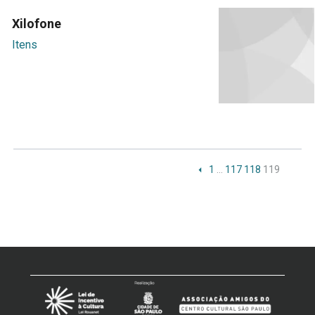
Xilofone
Itens
1
…
117
118
119