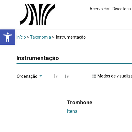
Acervo Hist. Discoteca
Abrir a barra de ferramentas
Início
>
Taxonomia
>
Instrumentação
Instrumentação
Modos de visualiz
Ordenação
Trombone
Itens