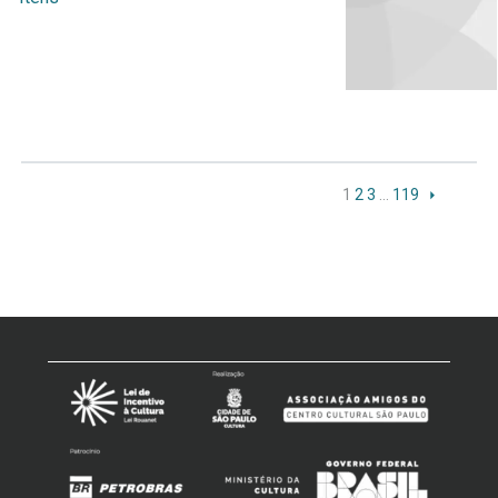
1
2
3
…
119