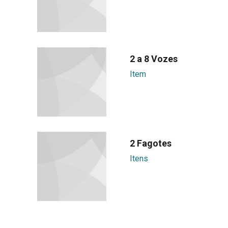
2 a 8 Vozes
Item
2 Fagotes
Itens