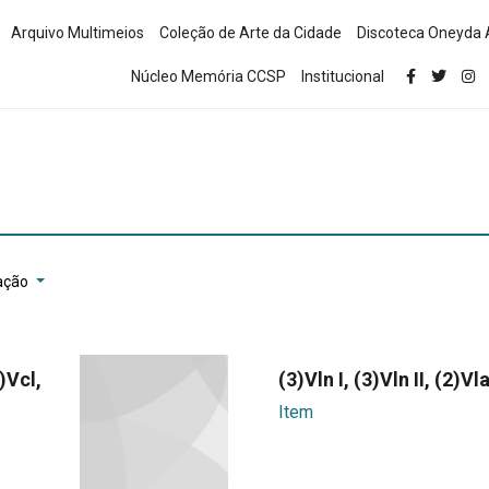
Arquivo Multimeios
Coleção de Arte da Cidade
Discoteca Oneyda 
Núcleo Memória CCSP
Institucional
ação
2)Vcl,
(3)Vln I, (3)Vln II, (2)Vl
Item