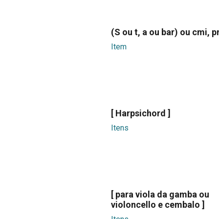
(S ou t, a ou bar) ou cmi, 
Item
[ Harpsichord ]
Itens
[ para viola da gamba ou
violoncello e cembalo ]