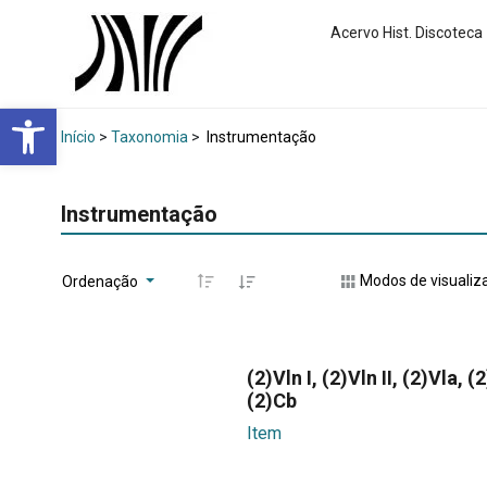
Acervo Hist. Discoteca
Abrir a barra de ferramentas
Início
>
Taxonomia
>
Instrumentação
Instrumentação
Modos de visualiz
Ordenação
(2)Vln I, (2)Vln II, (2)Vla, (
(2)Cb
Item