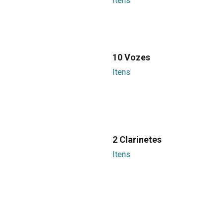
Itens
10 Vozes
Itens
2 Clarinetes
Itens