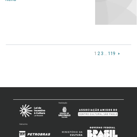
1
2
3
…
119