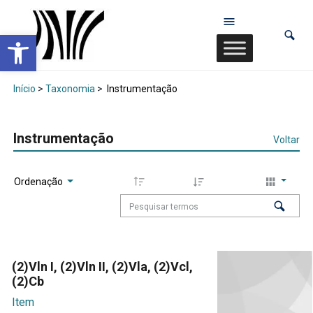
Abrir a barra de ferramentas
Início
>
Taxonomia
>
Instrumentação
Instrumentação
Voltar
Ordenação
(2)Vln I, (2)Vln II, (2)Vla, (2)Vcl,
(2)Cb
Item