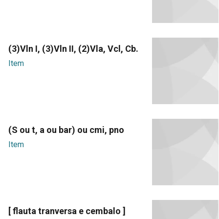
(3)Vln I, (3)Vln II, (2)Vla, Vcl, Cb.
Item
(S ou t, a ou bar) ou cmi, pno
Item
[ flauta tranversa e cembalo ]